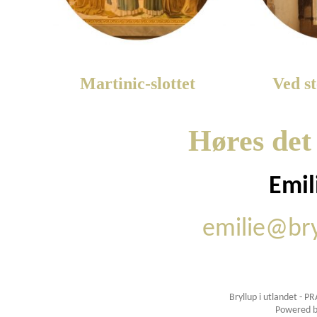
Martinic-slottet
Ved s
Høres det 
Emil
emilie@bry
Bryllup i utlandet - P
Powered 