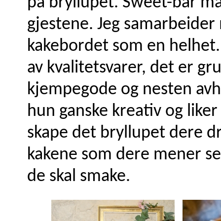
på bryllupet. Sweet-bar må
gjestene. Jeg samarbeider
kakebordet som en helhet. 
av kvalitetsvarer, det er gr
kjempegode og nesten avhe
hun ganske kreativ og like
skape det bryllupet dere 
kakene som dere mener ser 
de skal smake.